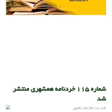
شماره 115 خردنامه همشهری منتشر
شد
2013-10-02
اخبار
admin