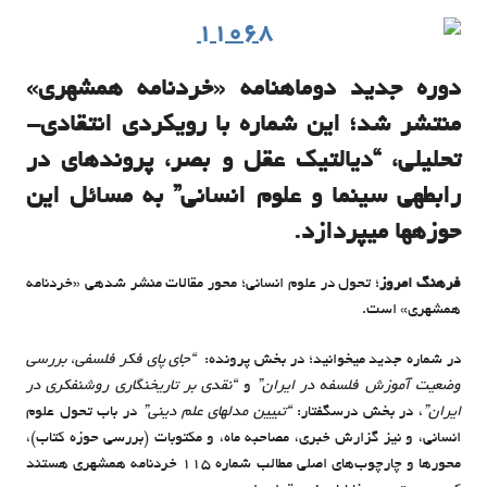
دوره جدید دوماهنامه «خردنامه همشهری»
منتشر شد؛ این شماره با رویکردی انتقادی-
تحلیلی، “دیالتیک عقل و بصر، پرونده‎ای در
رابطه‎ی سینما و علوم انسانی” به مسائل این
حوزه‎ها می‎پردازد.
فرهنگ امروز
؛ تحول در علوم انسانی؛ محور مقالات منشر شده‎ی «خردنامه
همشهری» است.
در شماره جدید می‎خوانید؛ در بخش پرونده:
“جای پای فکر فلسفی، بررسی
وضعیت آموزش فلسفه در ایران”
و
“نقدی بر تاریخ‎نگاری روشن‎فکری در
ایران”
، در بخش درس‎گفتار:
“تبیین مدل‎های علم دینی”
در باب تحول علوم
انسانی، و نیز گزارش خبری، مصاحبه ماه، و مکتوبات (بررسی حوزه کتاب)،
محورها و چارچوب‌های اصلی مطالب شماره 115 خردنامه همشهری هستند