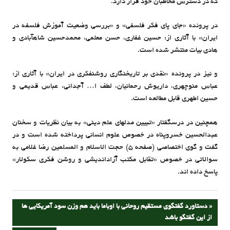
که در دسترس مخاطبان خود قرار دارد.
در پرونده «جای پای فکر فلسفی» و «بررسی وضعیت آموزش فلسفه در
ایران» با آثاری از: حسین غفاری، حسن معلمی، محمدحسین شاه‎آبادی و
هادی بیات منتشر شده است.
و نیز در پرونده «نقدی بر تاریخ‎نگاری روشن‎فکری در ایران» با آثاری از:
عباس منوچهری، داریوش رحمانیان، لطف ا… آجدانی، عباس قدیمی و
حسین اطهری قابل مطالعه است.
همچنین در درس‎گفتار «تبیین مدل‎های علم دینی» به بیان نظریات و سخنان
عبدالحسین خسروپناه در خصوص علوم انسانی پرداخته شده است و در
گفت و گوی اختصاصی (صفحه 5) حجت الاسلام و المسلمین رضا غلامی به
سوالاتی در خصوص «تقابل مکتب آزاداندیشی و روشن فکری سکولار»
پاسخ داده اند.
راهبری
PREVIOUS
دستاورد گفتگوی مستقیم روحانی با اوباما باید هم وزن سود آمریکایی ها
POST:
از این گفتگو باشد
نوشته