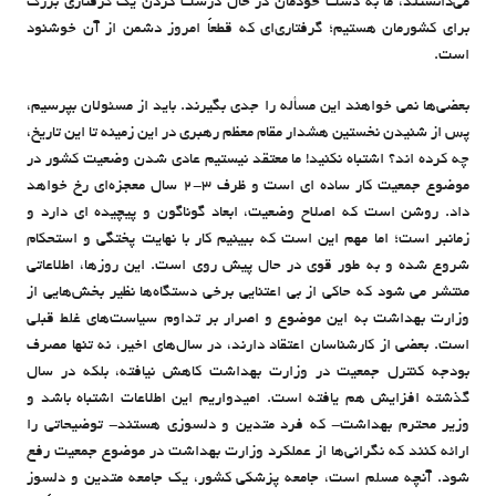
می‌دانستند، ما به دست خودمان در حال درست کردن یک گرفتاری بزرگ
برای کشورمان هستیم؛ گرفتاری‌ای که قطعاً امروز دشمن از آن خوشنود
است.
بعضی‌ها نمی خواهند این مسأله را جدی بگیرند. باید از مسئولان بپرسیم،
پس از شنیدن نخستین هشدار مقام معظم رهبری در این زمینه تا این تاریخ،
چه کرده اند؟ اشتباه نکنید! ما معتقد نیستیم عادی شدن وضعیت کشور در
موضوع جمعیت کار ساده ای است و ظرف 3-2 سال معجزه‌ای رخ خواهد
داد. روشن است که اصلاح وضعیت، ابعاد گوناگون و پیچیده ای دارد و
زمانبر است؛ اما مهم این است که ببینیم کار با نهایت پختگی و استحکام
شروع شده و به طور قوی در حال پیش روی است. این روزها، اطلاعاتی
منتشر می شود که حاکی از بی اعتنایی برخی دستگاه‌ها نظیر بخش‌هایی از
وزارت بهداشت به این موضوع و اصرار بر تداوم سیاست‌های غلط قبلی
است. بعضی از کارشناسان اعتقاد دارند، در سال‌های اخیر، نه تنها مصرف
بودجه کنترل جمعیت در وزارت بهداشت کاهش نیافته، بلکه در سال
گذشته افزایش هم یافته است. امیدواریم این اطلاعات اشتباه باشد و
وزیر محترم بهداشت- که فرد متدین و دلسوزی هستند- توضیحاتی را
ارائه کنند که نگرانی‌ها از عملکرد وزارت بهداشت در موضوع جمعیت رفع
شود. آنچه مسلم است، جامعه پزشکی کشور، یک جامعه متدین و دلسوز