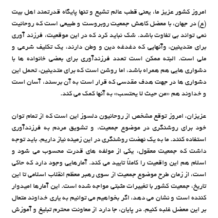
امروز کشور عزیز ما، یعنی قطب عالم تشیع و تنها پایگاه قدرتمند اهل بیت
(ع) در جهان، با معضل کاهش جمعیت روبروست و طبیعی است که روحانیت
نمی تواند بی تفاوت باشد. شک نباید کرد که در این موقعیت، فرزند آوری
برای متدینین، وآنهایی که دغدغه دین و وطن دارند، یک تکلیف شرعی و
ملی است. البته ممکن است تعدد فرزندآوری برای بعضی خانواده ها با
دشواری هایی هم همراه باشد، اما روشن است که برای متدینین، تحمل این
دشواری ها در جهت هدف مقدسی که قرار است به آن برسند، آسان است
و خداوند هم «من حیث لا یحتسب» به آنها کمک می کند.
عزیزان، امروز توقع مشخص از روحانیون دلسوز این است که از تمام توان
خود برای روشنگری در موضوع جمعیت، و تشویق مردم به فرزندآوری
استفاده کنند. ما به یک نهضت روشنگری در این زمینه نیاز داریم. باید توجه
داشت که جمعیت معقول، یکی از مولفه های قدرت محسوب می شود و
اسلام هم این واقعیت را کاملاً تایید می کند. آمارهایی وجود دارد که حاکی
است، از زمان طرح موضوع جمعیت از سوی رهبر معظم انقلاب اسلامی تا این
تاریخ، جمعیت کشور با تغییرات مثبتی مواجه شده است. این آمارها امیدوار
کننده است و نشان می دهد، اگر بخواهیم می توانیم به یاری خداوند متعال
بر این معضل غلبه کنیم. در پایان، جا دارد از معاونت محترم تبلیغ و آموزش