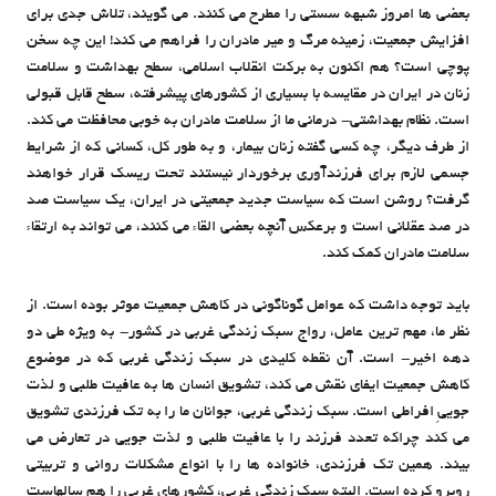
بعضی ها امروز شبهه سستی را مطرح می کنند. می گویند، تلاش جدی برای
افزایش جمعیت، زمینه مرگ و میر مادران را فراهم می کند! این چه سخن
پوچی است؟ هم اکنون به برکت انقلاب اسلامی، سطح بهداشت و سلامت
زنان در ایران در مقایسه با بسیاری از کشورهای پیشرفته، سطح قابل قبولی
است. نظام بهداشتی- درمانی ما از سلامت مادران به خوبی محافظت می کند.
از طرف دیگر، چه کسی گفته زنان بیمار، و به طور کل، کسانی که از شرایط
جسمی لازم برای فرزندآوری برخوردار نیستند تحت ریسک قرار خواهند
گرفت؟ روشن است که سیاست جدید جمعیتی در ایران، یک سیاست صد
در صد عقلانی است و برعکس آنچه بعضی القاء می کنند، می تواند به ارتقاء
سلامت مادران کمک کند.
باید توجه داشت که عوامل گوناگونی در کاهش جمعیت موثر بوده است. از
نظر ما، مهم ترین عامل، رواج سبک زندگی غربی در کشور- به ویژه طی دو
دهه اخیر- است. آن نقطه کلیدی در سبک زندگی غربی که در موضوع
کاهش جمعیت ایفای نقش می کند، تشویق انسان ها به عافیت طلبی و لذت
جوییِ افراطی است. سبک زندگی غربی، جوانان ما را به تک فرزندی تشویق
می کند چراکه تعدد فرزند را با عافیت طلبی و لذت جویی در تعارض می
بیند. همین تک فرزندی، خانواده ها را با انواع مشکلات روانی و تربیتی
روبرو کرده است. البته سبک زندگی غربی، کشورهای غربی را هم سالهاست