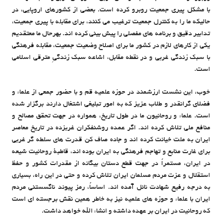
با مشکل پیری جمعیت روبرو کرده است. بعضی از کشورهای اروپایی، در
حالیکه ما را به کنترل جمعیت ترغیب می کنند، برای مقابله با پیری جمعیت،
تدابیر دقیق و برنامه های مفصلی را پیش بینی کرده اند. بهرحال ما معتقدیم
یکی از کارهای لازم در کشور ما برای اصلاح وضعیت جمعیت، مقابله فرهنگی
با سبک زندگی غربی و در نقطه مقابل، اشاعه سبک زندگیِ مترقی اسلامی
است.
خوب، این نشست ارزشمند در حوزه علمیه قم و با حضور جمعی از علماء و
فضلای گرانقدر و طلاب عزیز که به امور تبلیغی اشتغال دارند برگزار شده
است. علماء و روحانیون ما در طول تاریخ، همواره در جهت تحقق مصالح و
منافع ملی تلاش کرده اند. اگر عمده روشنفکران غربزده در تاریخ معاصر
ایران به ملت خیانت کرده اند و جاده صاف کن قدرت های سلطه گر غربی
برای غارت منابع و تهاجم فرهنگی به ایران بوده اند، قاطبۀ روحانیت شیعه
در ایران، مستمراً در جهت قطع دستان بیگانه از مقدرات کشور و حفظ
استقلال و عزت مردم مسلمان ایران تلاش کرده و حتی در این راه، بسیاری
به درجه رفیع شهادت نائل آمده اند. اساساً، رمز پیوند ناگسستنی مردم
ایران با علماء و حوزه های علمیه نیز به خاطر همین نقش برجسته ای است
که روحانیت در ایران بر عهده داشته و انشاء الله خواهد داشت.