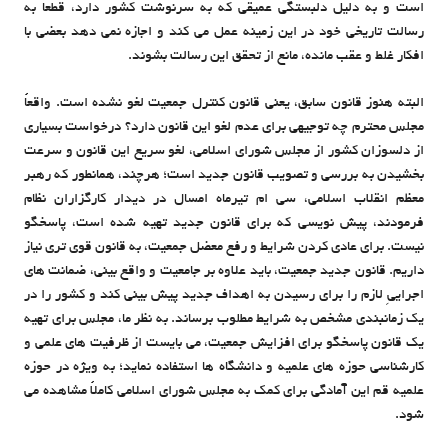
است و به دلیل دلبستگی عمیقی که به سرنوشت کشور دارد، قطعاً به
رسالت تاریخی خود در این زمینه عمل می کند و اجازه نمی دهد بعضی با
افکار غلط و عقب مانده، مانع از تحقق این رسالت بشوند.
البته هنوز قانون سابق، یعنی قانون کنترل جمعیت لغو نشده است. واقعاً
مجلس محترم چه توجیهی برای عدم لغو این قانون دارد؟ درخواست بسیاری
از دلسوزان کشور از مجلس شورای اسلامی، لغو سریع این قانون و سرعت
بخشیدن به بررسی و تصویب قانون جدید است؛ هرچند، همانطور که رهبر
معظم انقلاب اسلامی، سی ام تیرماه امسال در دیدار کارگزاران نظام
فرمودند، پیش نویسی که برای قانون جدید تهیه شده است، پاسخگو
نیست. برای عادی کردن شرایط و رفع معضل جمعیت، به قانون قوی تری نیاز
داریم. قانون جدید جمعیت، باید علاوه بر جامعیت و واقع بینی، ضمانت های
اجراییِ لازم را برای رسیدن به اهداف جدید پیش بینی کند و کشور را در
یک زمانبندی مشخص به شرایط مطلوب برساند. به نظر ما، مجلس برای تهیه
یک قانون پاسخگو برای افزایش جمعیت، می بایست از ظرفیت های علمی و
کارشناسی حوزه های علمیه و دانشگاه ها استفاده نماید؛ به ویژه در حوزه
علمیه قم این آمادگی برای کمک به مجلس شورای اسلامی کاملاً مشاهده می
شود.