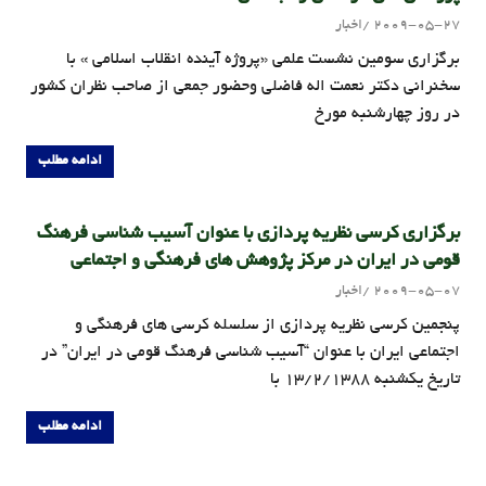
2009-05-27
اخبار
admin
برگزاری سومین نشست علمی «پروژه آینده انقلاب اسلامی » با
سخنرانی دکتر نعمت اله فاضلی وحضور جمعی از صاحب نظران کشور
در روز چهارشنبه مورخ
ادامه مطلب
برگزاری کرسی نظریه پردازی با عنوان آسیب شناسی فرهنگ
قومی در ایران در مرکز پژوهش های فرهنگی و اجتماعی
2009-05-07
اخبار
admin
پنجمين کرسی نظریه پردازی از سلسله کرسی های فرهنگی و
اجتماعی ایران با عنوان “آسیب شناسی فرهنگ قومي در ايران” در
تاريخ يكشنبه 13/2/1388 با
ادامه مطلب