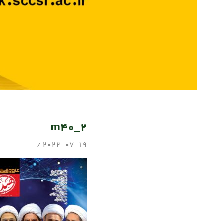
m40_2
admin
2022-07-19