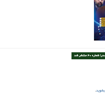
ه 40 منتشر شد
بشوید
.