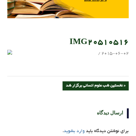
IMG20510516
admin
2015-06-02
راهبری
PREVIOUS
نخستین شب علوم انسانی برگزار شد
POST:
نوشته
ارسال دیدگاه
برای نوشتن دیدگاه باید
وارد بشوید
.