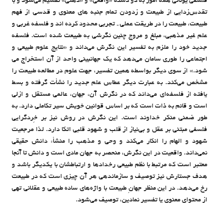
فلسفی یونانی همه امور به دو دسته «واقعی» و «ذهنی» تقسیم می‌شود و با
تقدس‌زدایی از طبیعت و زدودن تمام جنبه های معنوی و قدسی از فهم
طبیعت، طبیعت را در طریقت عملی ـ تجربی محدود کرده اند و فلسفه غربی و
علم غیر مذهبی، مبلغ و مروج چنین نگرشی به طبیعت شده است. فلسفه
جدید خود را ملزم به تفسیر این نگرش می‌داند و «نتایج علوم طبیعی و
اجتماعی را طوری سامان می‌دهد که یک جهانبینی واحد از آن استخراج می
شود.» از سوی دیگر بواسطه همین تفسیر، جهت علوم در مطالعه طبیعت را
مشخص می‌کند. به عبارت دیگر عطاس علم جدید را نشأت گرفته و بسط
یافته از فلسفه‌ای می‌داند که در نگرش آن، جهان، عالمی مستقل و ازلی
است و قائم به ذات است که بر اساس قوانین خویش سیر تکاملی دارد. به
طور ضمنی منکر خداوند است. این نگرش در روش نیز بر خِردگرایی
فلسفی مبتنی بر عقل و بی‌نیاز از قلب و شهود قلبی اتکا دارد. لذا مرجعیت
شهود و الهام را انکار می‌کند و وحی و مذهب را منشأء دانش حقیقی
نمی‌داند. واقعیت در این نگرش، منحصر به جهان مادی است و دانش تا آنجا
معتبر است که مرتبط با نظم طبیعی رخدادها و ارتباطشان با یکدیگر باشد و
هدف جستارش نیز توصیف و سازماندهی هر آن چیزی است که در طبیعت
رخ ‌می‌دهد. در این منظر جهانِ طبیعت با واژه‌های ساده طبیعی و عقلانی تهی
از محتوای معنوی یا تفسیر نمادین، توصیف می‌شود.