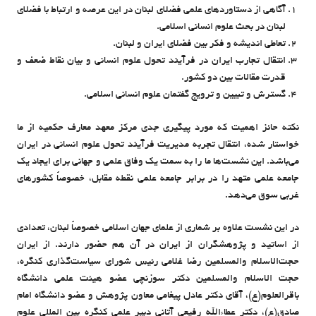
آگاهی از دستاوردهای علمی فضلای لبنان در این عرصه و ارتباط با فضلای
لبنان در بحث علوم انسانی اسلامی.
تعاطی اندیشه و فکر بین فضلای ایران و لبنان.
انتقال تجارب ایران در فرآیند تحول علوم انسانی و بیان نقاط ضعف و
قدرت مقالات بین دو کشور.
گسترش و تبیین و ترویج گفتمان علوم انسانی اسلامی.
نکته حائز اهمیت که مورد پیگیری جدی مرکز معهد معارف حکمیه از ما
خواستار شده، انتقال تجربه مدیریت فرآیند تحول علوم انسانی در ایران
می‌باشد. این نشست‌ها ما را به سمت یک وفاق علمی و جهانی برای ایجاد یک
جامعه علمی متهد را در برابر جامعه علمی نقطه مقابل، خصوصاً کشورهای
غربی سوق می‌دهد.
در این نشست علاوه بر شماری از علمای جهان اسلامی خصوصاً لبنان، تعدادی
از اساتید و پژوهشگران از ایران در آن هم حضور دارند. از ایران
حجت‌الاسلام والمسلمین رضا غلامی رئیس شورای سیاست‌گذاری کنگره،
حجت الاسلام والمسلمین دکتر سوزنچی عضو هیئت علمی دانشگاه
باقرالعلوم‌(ع)، آقای دکتر عادل پیغامی معاون پژوهش و عضو دانشگاه امام
صادق(ع)، دکتر عطاءالله رفیعی آتانی دبیر علمی کنگره بین المللی علوم