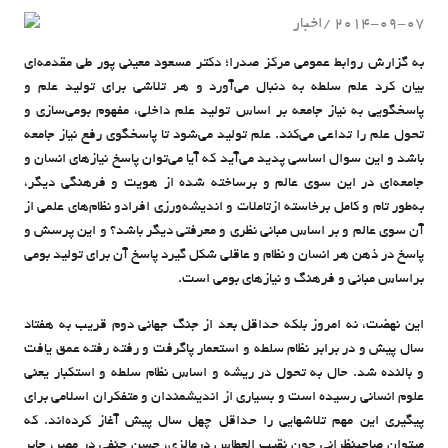
2014-09-07
اخبار
admin
به گزارش روابط عمومی مرکز صدرا؛ دکتر مسعود معینی پور طی مقدمه‌ای
بیان کرد علم سلطه به دنبال می‌آورد و هر تلاشی برای تولید علم و
پاسخگویی به نیاز جامعه بر اساس تولید علم داخلی، مفهوم بومی‌سازی و
تحول علم را تداعی می‌کند. علم تولید می‌شود تا پاسخگوی رفع نیاز جامعه
باشد و این سوال اساسی پدید می‌آید که آیا می‌توان پاسخ نیازهای انسان و
جامعه‌ای در این سوی عالم و برساخته شده از هویت و فرهنگی دیگر،
به‌طور تام و کامل برخاسته ازتاملات و اندیشه‌ورزی افرادو نظام‌های علمی از
آن سوی عالم و بر اساس مبانی نظری و معرفتی دیگر باشد؟ و این پرسش و
پاسخ در ذهن هر انسان و نظام و عاقلی شکل گیرد پاسخ آن برای تولید بومی
براساس مبانی و فرهنگ و نیازهای بومی است.
این نهضت، نه امروز بلکه حداقل بعد از جنگ جهانی دوم قریب به هفتاد
سال پیش و در برابر نظام سلطه و استعمار پاگرفت و رفته رفته عمق یافت
و بالنده شد. حال به تحول در ریشه و اساس نظام سلطه و استکبار یعنی
علوم انسانی رسیده است و بسیاری از اندیشمندان و متفکران اسلامی برای
پیگیری این مهم تلاشهایی را حداقل چهل سال پیش آغاز کرده‌اند. که
میتوان صاحبنظرانی چون نقیب العطاس درمالزی، حسن حنفی در مصر، جابر