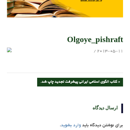
Olgoye_pishraft
admin
2013-05-11
راهبری
PREVIOUS
کتاب الگوی اسلامی ایرانی پیشرفت تجدید چاپ شد.
POST:
نوشته
ارسال دیدگاه
برای نوشتن دیدگاه باید
وارد بشوید
.