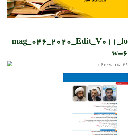
mag_046_2020_Edit_V011_lo
w-6
2025-05-29
سید مهدی موسوی