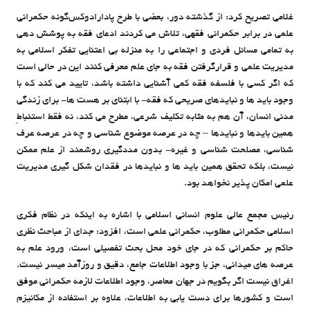
غلامی تصریح کرد: از گذشته دور، بعضی با طرح پادارادوکس‌گونه حکمرانی
علمی در برابر حکمرانی فقهی، تلاش می کردند ادعای فقه به پوشش دهی
به تمامی مسائل فردی و اجتماعی را به منزله بی اعتنایی تفکر اسلامی به
مدیریت علمی و قرارگرفتن فقه به جای علم معرفی کنند این در حالی است
که اگر کسی با فلسفه فقه کمی آشنایی داشته باشد، تایید می کند که با
وجود باید ها و نبایدهای صریحی که فقه- با ابتنای بر هست ها- برای زندگی
مدنی انسان، آن هم به مثابه تکلیف شرعی، مطرح می کند، نه فقط استنباطِ
همین بایدها و نبایدها – چه در عرصه موضوع شناسی و چه در عرصه عرف
شناسی، مصلحت شناسی و غیره- بدون مددگیری روشمند از علم ممکن
نیست، بلکه تحقق همین باید ها و نبایدها در فقدان شکل گیری مدیریت
علمی امکان پذیر نخواهد بود.
رئیس مجمع عالی علوم انسانی اسلامی با اشاره به اینکه در نظام فکری
اسلامی حکمرانی مطلوب، حکمرانی علمی است، افزود: جدای از مباحث نظری
حاکم بر حکمرانی که در جای خود محل بحث تفصیلی است، ورود علم به
عرصه های میدانی، جز با وجود اطلاعات جامع، دقیق و روزآمد میسر نیست.
اغراق نیست اگر بگویم در جهان معاصر، وجود اطلاعات لازمه حکمرانی موفق
است و کشورها برای دست یابی به اطلاعات، علاوه بر استفاده از مکانیزم