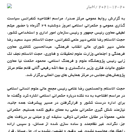
2021-12-20
اخبار
admin
به گزارش روابط عمومی مرکز صدرا، مراسم افتتاحیه کنفرانس سیاست
گذاری عمومی و حکمرانی اسلامی امروز دوشنبه 29 آذرماه با حضور میثم
لطیفی معاون رئیس جمهور و رئیس سازمان امور اداری و استخدامی کشور،
حجت الاسلام رضا غلامی دبیر علمی کنفرانس، حجت الاسلام سید سعید رضا
عاملی دبیر شورای عالی انقلاب فرهنگی، عبدالحسین کلانتری معاون
فرهنگی و اجتماعی وزارت علوم تحقیقات و فناوری، حجت الاسلام نجف لک
زایی رئیس پژوهشگاه علوم و فرهنگ اسلامی، محمود حکمت نیا معاون
حقوق مالیات فکری وزیر دادگستری و عطاءالله رفیعی آتانی قائم مقام مرکز
پژوهش‌های مجلس در مرکز همایش های بین المللی برگزار شد.
حجت الاسلام والمسلمین رضا غلامی رئیس مجمع عالی علوم انسانی اسلامی
در مراسم افتتاحیه به ده نکته درباره حکمرانی اسلامی اشاره کرد وگفت: ما
برای اداره درست کشور و قرارگرفتن در مسیر پیشرفت همه جانبه،
نیازمند شکل گیری حکمرانی علمی به معنای دقیق کلمه هستیم. حکمرانی
علمی، معمولاً در مقابل حکمرانی ذوقی، سلیقه ای و مبتنی بر دریافت های
جزء نگرانه‌، غیر نظام‌مند و ساده سازی شده از مسائل، و سپس ارائه
راهکارهای محاسبه نشده، غیر دقیق و تضمین نشده برای حل مسائل قرار