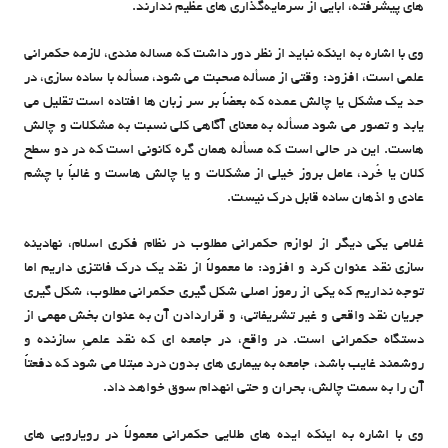
های پیشرفته، ابایی از سرمایه‌گذاری های عظیم ندارند.
وی با اشاره به اینکه نباید از نظر دور داشت که مساله مندی، لازمه حکمرانی
علمی است، افزود: وقتی از مسأله صحبت می شود، مسأله با ساده سازی، در
حد یک مشکل یا چالش عمده که بعضاً بر سر زبان ها افتاده است تقلیل می
یابد و تصور می شود مسأله به معنای آگاهی کلی نسبت به مشکلات و چالش
هاست. این در حالی است که مسأله همان گره کانونی است که در دو سطح
کلان یا خُرد، عامل بروز خیلی از مشکلات و یا چالش هاست و غالباً با چشم
عادی و اذهان ساده قابل درک نیست.
غلامی یکی دیگر از لوازم حکمرانی مطلوب در نظام فکری اسلام، نهادینه
سازی نقد عنوان کرد و افزود: ما معمولاً از نقد یک درک فانتزی داریم اما
توجه نداریم که یکی از رموز اصلی شکل گیری حکمرانی مطلوب، شکل گیری
جریان نقد واقعی و غیر تشریفاتی، و قراردادن آن به عنوان بخش مهمی از
دستگاه حکمرانی است. در واقع، در جامعه ای که نقد علمیِ سازنده و
روشمند غایب باشد، جامعه به بیماری های بدون درد مبتلا می شود که دفعتاً
آن را به سمت چالش، بحران و حتی انهدام سوق خواهد داد.
وی با اشاره به اینکه ایده های طلایی حکمرانی معمولاً در رویارویی های