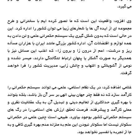
می گیرد.
وی افزود: واقعیت این است که ما تصور کرده ایم با سخنرانی و طرح
مجموعه ای از ایده آل ها یا شعارهای زیبا می توان کشور را اداره کرد. این
در حالی است که بدون شکل گیری یک سیستم حکمرانی علمی و تن دادن به
همه لوازم و اقتضائات آن، اداره کشور بزرگی مانند ایران با هزاران مسأله
ریز و درشت- اعم از درون زا و برون زا- که اغلب این مسائل نیز با
همدیگر به صورت آشکار یا پنهان ارتباط تنگاتنگی دارند، میسر نشده و
نوعی از آشوبناکی و التهاب و چالش زایی، مدیریت کشور را فرا خواهد
گرفت.
غلامی اضافه کرد: در یک نظام اسلامی، علمی می تواند سیستم حکمرانی را
کارآمد سازد که نه فقط چتر جهان بینی الهی بر سر آن باز باشد، بلکه بتواند
با بهره گیری حداکثری از تعالیم دینی و تبدیل آن به یک عقلانیت نظری و
عملیِ کارآمد و پیشرفته، فرصت تحقق ارزش های اسلامی را در رگ های
سیستم حکمرانی کشور بوجود بیاورد. طبیعی است چنین علمی در حکمرانی‌
سکولار نیست اما سکولار نبودن این علم به منزله عدم بهره گیری کافی و به
جا از تجربه یا تفسیر نخواهد بود.