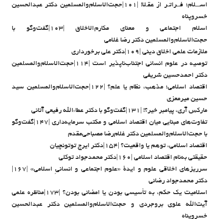
اســـلام؛ فــراتـر از عقـلا! |۱۰۱|حجت‌الاسلام‌والمسلمین دکتر عبدالحسین
خسروپناه
اسلام اجتماعی و معنای مکارم الاخلاق |۱۰۳|گفت‌و‌گو با
حجت‌الاسلام‌والمسلمین دکتر رضا غلامی
ملازمات علمی اخلاق دینی |۱۰۹|دکتر علی برخورداری
توصیه در علوم انسانی اجتناب‌ناپذیر است |۱۱۴|حجت‌الاسلام‌والمسلمین
دکتر احمدحسین شریفی
اقتصاد اسلامی؛ مذهب، نظام یا علم؟ |۱۲۲|حجت‌الاسلام‌والمسلمین سید
حسین میرمعزی
مارکس آری، پیامبر خیر؟! |۱۳۱|گفت‌وگو با دکتر عطاءالله رفیعی آتانی
تفاوت‌های مبنایی میان اقتصاد اسلامی و مکتب سرمایه‌داری |۱۴۷|گفت‌وگو
با حجت‌الاسلام‌والمسلمین دکتر غلام‌رضا مصباحی‌مقدم
اقتصاد اسلامی، توهم یا واقعیت؟ |۱۵۴|دکتر ایرج توتونچیان
حقیقتی به‌نام اقتصاد اسلامی |۱۶۰|دکتر محمدجواد توکلی
سرریزهای اخلاقی علوم و ایدۀ «علوم اجتماعی و انسانیِ اسلامی» |۱۶۷|
دکتر محمدجواد رضائی
اسلامیت یک حکم، به تأسیسی بودن یا امضائی بودن؟ |۱۷۳|مناظره علمی
آیت‌الله علوی بروجردی و حجت‌الاسلام‌والمسلمین دکتر عبدالحسین
خسروپناه