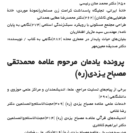
۲۵۰| دکتر محمد منان رئیسی
خانۀ ایرانی، تجلیگاه پاسداشت کرامتِ زن مسلمان(نمونۀ موردی: خانۀ
طباطبایی‌های کاشان) |۲۶۲|دکتر محمدرضا عطایی همدانی
طراحی مجتمع مسکونی با رویکرد سبک‌زندگی اسلامی |۲۷۴|نگاهی به پایان
نامه/ مهندس سید مازیار افتخاریان
بنیان‌های حیات پایدار در معماری محله |۲۸۲|نگاهی به کتاب / نویسنده:
دکتر صدیقه معین‌مهر
پرونده یادمان مرحوم علامه محمدتقی
مصباح یـزدی(ره)
برخی از پیام‌های تسلیت مراجع، علما، اندیشمندان و مراکز علمی حوزوی و
دانشگاهی |۲۹۰|
خدمات علمی علامه مصباح یزدی (ره) |۳۰۹|حجت‌الاسلام‌والمسلمین دکتر
رضا غلامی
اندیشه‌های قرآنی علامـه مصباح یزدی (ره) |۳۱۴|حجت‌الاسلام‌والمسلمین
دکتر ابراهیم کلانتری
مدرسه مدیریتی علامه مصباح یزدی (ره) |۳۱۹|دکتر علی رضائیان