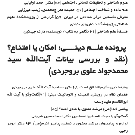
علوم شناختی و تحقیقات انسانی ـ اجتماعی |۵۰| دکتر احمد اولیایی
علم داده و شناخت اجتماعی |۵۶| حمیده معراج‌محمدی، زینب میرزایی
معرفی نخستین مرکز شناختی در ایران |۵۹| گزارشی از پژوهشکدۀ علوم
شناختی پژوهشگاه دانش‌های بنیادی
فلسفۀ علم شناختی |۶۱|نگاهی به کتاب / نویسنده: مارک جی.کین
پرونده علـــم دینـــــی؛ امکان یا امتنـاع؟
(نقد و بررسی بیانات آیت‌الله سید
محمدجواد علوی بروجردی)
وظیفه دین مکارم‌الاخلاق است |۶۸|متن مصاحبه آیت الله علوی بروجردی
فقدان ‌نظام در رویکرد اتمیـک و اتوماتیـک دینی! |۷۱|گفت‌‌وگو با آیت‌الله
ابوالقاسم علیدوست
پیامبر خدا(ص) مرشد معنوی یا هادی امت؟ |۸۵|
گفت‌وگو با حجت‌الاسلام‌والمسلمین دکتر احمدحسین شریفی
لوازم و پیامدهای مرشد معنـوی دانستـن پیامبـر اکرم(ص) |۹۳|دکتر ابوذر
رجبی