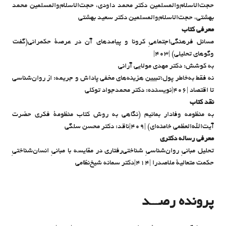
حجت‌الاسلام‌والمسلمین دکتر محمد داودی، حجت‌الاسلام‌والمسلمین محمد
بهشتی، حجت‌الاسلام‌والمسلمین دکتر سعید بهشتی
معرفی کتاب
مسائل فرهنگی‌اجتماعیِ کرونا و پیامدهای آن در عرصۀ حکمرانی(گفت
وگوهای تحلیلی) |۴۰۳|
به کوشش: دکتر مهدی مولایی آرانی
نه فقط به‌خاطر پول؛تبیین هزینه‌های مخفی پاداش و جریمه: از روان‌شناسی
تا اقتصاد |۴۰۶|نویسنده: دکتر محمدجواد توکلی
نقد کتاب
به منظومه وفادار بمانیم (نگاهی به روش کتاب منظومۀ فکری حضرت
آیت‌الله‌العظمی خامنه‌ای) |۴۰۹|ناقد: دکتر محسن سلگی
معرفی رساله دکتری
تحلیل مبانیِ روان‌شناسیِ شناختی‌رفتاری در مقایسه با مبانیِ انسان‌شناختیِ
حکمت متعالیۀ ملاصدرا |۴۱۴|دکتر سمانه شیخ‌نظامی
پرونده رصـــد