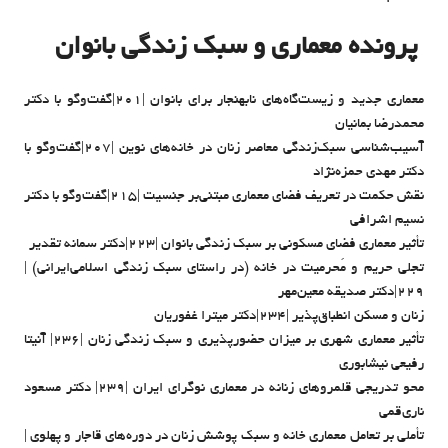
پرونده معماری و سبک زندگی بانوان
معماری جدید و زیست‌گاه‌های نابهنجار برای بانوان |۲۰۱|گفت‌وگو با دکتر
محمدرضا بمانیان
آسیب‌شناسی سبک‌زندگی معاصر زنان در خانه‌های نوین |۲۰۷|گفت‌وگو با
دکتر مهدی حمزه‌نژاد
نقش حکمت در تعریف فضای معماری مبتنی‌بر جنسیت |۲۱۵|گفت‌وگو با دکتر
نسیم اشرافی
تأثیر معماری فضای مسکونی بر سبک زندگی بانوان |۲۲۳|دکتر سمانه تقدیر
تجلی حریم و مَحرمیت در خانه (در راستای سبک زندگی اسلامی‌ایرانی) |
۲۲۹|دکتر صدیقه معین‌مهر
زنان و مسکن انطباق‌پذیر |۲۳۴|دکتر میترا غفوریان
تأثیر معماری شهری بر میزان حضورپذیری و سبک زندگی زنان |۲۳۶| آنیتا
رفیعی نیشابوری
محو تدریجی قلمروهای زنانه در معماری نوگرای ایران |۲۳۹| دکتر مسعود
ناری‌قمی
تأملی بر تعامل معماری خانه و سبک پوشش زنان در دوره‌های قاجار و پهلوی |