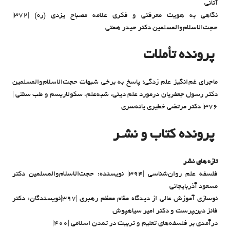
آتانی
نگاهی به هویت معرفتی و فکری علامه مصباح یزدی (ره) |۳۷۲|
حجت‌الاسلام‌والمسلمین دکتر حیدر همتی
پرونده تأملات
ماجرای غم انگیز علم زدگی؛ پاسخ به برخی شبهات حجت‌الاسلام‌والمسلمین
دکتر رسول جعفریان درمورد علم دینی، شبه‌علم، سکولاریسم و طب سنتی |
۳۷۶| دکتر مرتضی خطیری یانه‌سری
پرونده کتاب و نشـر
تازه های نشر
فلسفه علم روان‌شناسی |۳۹۴| نویسنده: حجت‌الاسلام‌والمسلمین دکتر
مسعود آذربایجانی
نوسازی آموزش عالی از دیدگاه مقام معظم رهبری |۳۹۷|نویسندگان: دکتر
فائز دین‌پرست و دکتر امیر سیاهپوش
درآمدی بر فلسفه‌های تعلیم و تربیت در تمدن اسلامی |۴۰۰|