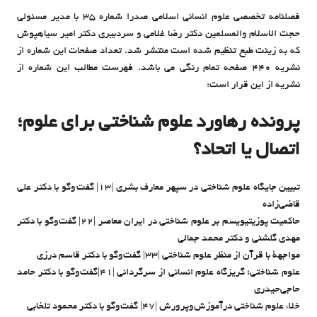
فصلنامه تخصصی علوم انسانی اسلامی صدرا شماره ۳۵ با مدیر مسئولی
حجت الاسلام والمسلمین دکتر رضا غلامی و سردبیری دکتر امیر سیاهپوش
که به زینت طبع تنظیم شده است منتشر شد. تعداد صفحات این شماره از
نشریه ۴۴۰ صفحه تمام رنگی می باشد. فهرست مطالب این شماره از
نشریه از این قرار است:
پرونده رهاورد علوم شناختی برای علوم؛
اتصال یا اتحاد؟
تبیین جایگاه علوم شناختی در سپهر معارف بشری |۱۳| گفت وگو با دکتر علی
قاضی‌زاده
حاکمیت پوزیتیویسم بر علوم شناختی در ایران معاصر |۲۲| گفت‌وگو با دکتر
مهدی گلشنی و دکتر محمد جمالی
مواجهۀ با قرآن از منظر علوم شناختی |۳۳| گفت‌وگو با دکتر قاسم درزی
علوم شناختی؛ گریزگاه علوم انسانی از سرگردانی |۴۱|گفت‌وگو با دکتر حامد
حاجی‌حیدری
خلاء علوم شناختی درآموزش‌و‌پرورش |۴۷| گفت‌وگو با دکتر محمود تلخابی