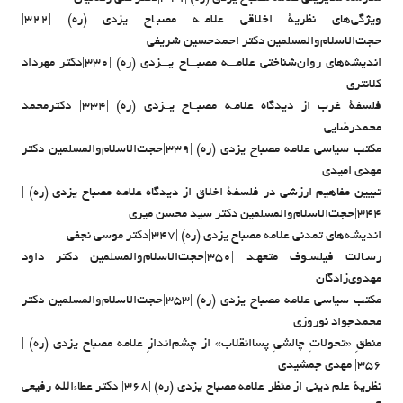
ویژگی‌های نظریۀ اخلاقی علامــه مصبـاح یزدی (ره) |۳۲۲|
حجت‌الاسلام‌والمسلمین دکتر احمدحسین شریفی
اندیشه‌های روان‌شناختی علامـــه مصبـــاح یـــزدی (ره) |۳۳۰|دکتر مهرداد
کلانتری
فلسفۀ غرب از دیدگاه علامـه مصبــاح یــزدی (ره) |۳۳۴| دکترمحمد
محمدرضایی
مکتب سیاسی علامه مصباح یزدی (ره) |۳۳۹|حجت‌الاسلام‌والمسلمین دکتر
مهدی امیدی
تبیین مفاهیم ارزشی در فلسفۀ اخلاق از دیدگاه علامه مصباح یزدی (ره) |
۳۴۴|حجت‌الاسلام‌و‌المسلمین دکتر سید محسن میری
اندیشه‌های تمدنی علامه مصباح یزدی (ره) |۳۴۷|دکتر موسی نجفی
رسـالت فیلسـوف متعهـد |۳۵۰|حجت‌الاسلام‌والمسلمین دکتر داود
مهدوی‌زادگان
مکتب سیاسی علامه مصباح یزدی (ره) |۳۵۳|حجت‌الاسلام‌والمسلمین دکتر
محمدجواد نوروزی
منطقِ «تحولاتِ چالشیِ پساانقلاب» از چشم‌اندازِ علامه مصباح یزدی (ره) |
۳۵۶| مهدی جمشیدی
نظریۀ علم دینی از منظر علامه مصباح یزدی (ره) |۳۶۸| دکتر عطاءالله رفیعی