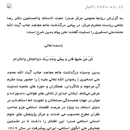
2020-08-18
اخبار
admin
به گزارش روابط عمومی مرکز صدرا حجت الاسلام والمسلمین دکتر رضا
غلامی ریاست محترم مرکز، در پیامی درگذشت عالم مجاهد جناب آیت الله
محمدعلی تسخیری را تسلیت گفتند؛ متن پیام بدین شرح است:
باسمه تعالی
کُلُّ مَنْ عَلیها فَان وَ یبقَی وَجْهُ رَبَّک ذوالجلالِ والاکرامِ
بدین وسیله درگذشت عالم مجاهد جناب آیت الله‌ محمد
علی تسخیری ( رضوان الله تعالی علیه ) را حضور بیت مکرم
آن مرحوم و شاگردان، همکاران و حوزه های علمیه تسلیت
عرض می‌کنم. ایشان جدای از تلاش های طولانی، دلسوزانه و
موثر در جهت همبستگی مسلمانان و تقویت خط اسلام ناب در
دنیای اسلام، به ویژه در عرصه اقتصاد اسلامی جزو صاحب
نظران مطرح محسوب می شدند و مرکز پژوهش های علوم
انسانیِ اسلامی صدرا این افتخار را داشت تا در نخستین
همایش ملی الگوی اسلامی-ایرانی پیشرفت در سال ۱۳۸۹