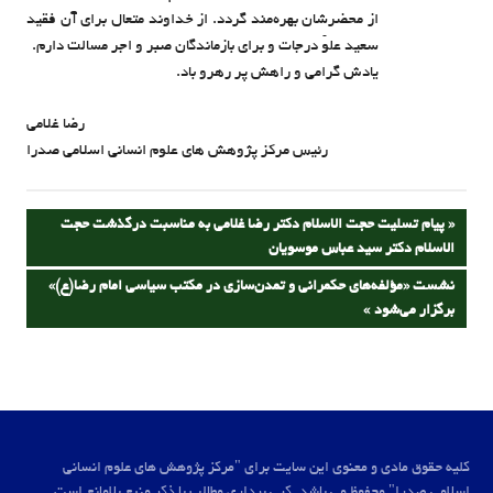
از محضرشان بهره‌مند گردد. از خداوند متعال برای آن فقید
سعید علوّ درجات و برای بازماندگان صبر و اجر مسالت دارم.
یادش گرامی و راهش پر رهرو باد.
رضا غلامی
رئیس مرکز پژوهش های علوم انسانی اسلامی صدرا
راهبری
PREVIOUS
پیام تسلیت حجت الاسلام دکتر رضا غلامی به مناسبت درگذشت حجت
POST:
الاسلام دکتر سید عباس موسویان
نوشته
NEXT
نشست «مؤلفه‌های حکمرانی و تمدن‌سازی در مکتب سیاسی امام رضا(ع)»
POST:
برگزار می‌شود
کلیه حقوق مادی و معنوی این سایت برای "مرکز پژوهش های علوم انسانی
اسلامی صدرا" محفوظ می باشد. کپی برداری مطالب با ذکر منبع بلامانع است.