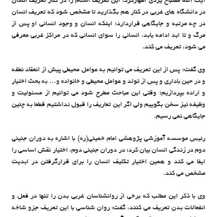
آیت الله مصباح یزدی اظهارکرد: این تعریف اسلام را در کنار تعریف انسان
در دانشگاه های غربی در کنار هم بگذارید تا مشخص شود که تعریف انسان
در چه مرتبه و جایگاهی قراردارد؛ اینکه انسان و وجود انسانی او پس از
مرگ و تا ابد ادامه یابد، انسانی را سوای انسانی که در مراکز غربی معرفی
می شود، تعریف می کند.
وی گفت: پس از این تعریف می توانیم به عوامل محیطی پیش از انعقاد نطفه
و در حین باداری و پس از تولد و عوامل محیطی و خانواده و… به بحث اختیار
و اراده بپردازیم؛ وقتی این مباحث مطرح شود می توانیم از مسئولیت و
وظیفه نیز سخن بگوییم ولی اگر این تعاریف را قبول نداشتیم قطعا به چنین
جایگاهی نمی رسیم.
رئیس موسسه آموزشی پژوهشی امام خمینی(ره) با اشاره به دوران جنینی
دوم در زندگی انسان بیان کرد: در دوران جنینی دوم، اختیار نقش اساسی را
ایفا می کند و همین اختیار تکلیف انسان را برای قرارگرفتن در ابدیت
مشخص می کند.
وی با ذکر این مطلب که برخی از روانشناسان غربی بدن را تنها در فعل و
انفعالات بدن تعریف می کنند، گفت: روان شناسی با این تعریف جزو شاخه