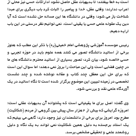
است به خطا بیفتند؛ تا بدیهیات عقل حاصل نشود اداراکات حسی نیز محلی از
اعراب ندارند؛ وقتی عقل، خدا و پیامبر را اثبات کرد باب دیگری برای مبدا
شناخت باز می شود؛ وقتی در دانشگاه ها این مساله حل نشده است که آیا
دین یک مقوله علمی حسی یا یقینی است، نمی توانیم نظر درستی در این باب
ارایه دهیم.
رئیس موسسه آموزشی پژوهشی امام خمینی(ره) با ذکر این مطلب که هنوز
برخی از اساتید دانشگاه تصور می کنند همه علوم باید در حوزه تجربی و
حسی خالصه شود، بیان کرد: تصور بسیاری از اساتید محترم دانشگاه های ما
در چنین فضایی است ولی این مباحث را بروز نمی دهند؛ اما سوال این است
که برای حل این معظل چند کتاب و مقاله نوشته شده و چند نشست
تخصصی در زمینه تبیین این موضوع برگزار شده است تا نگاه اساتید در یک
آوردگاه علمی نقد و بررسی شود.
وی گفت: اصل برای ما یقینیاتی است که پشتوانه آن بدیهیات عقلی است؛
امروزه گرایشی که بیش از ۲هزار سال پیش بین گروهی از مردم (شکاکیت)
مطرح بود امروز برای برخی از دانشمندان نیز وجود دارد؛ گاهی می بینیم که
یک استاد برجسته به دلیل همین شکاکیت نمی تواند به یک نگاه و دلیل
روشمند علمی و تحقیقی مشخص برسد.