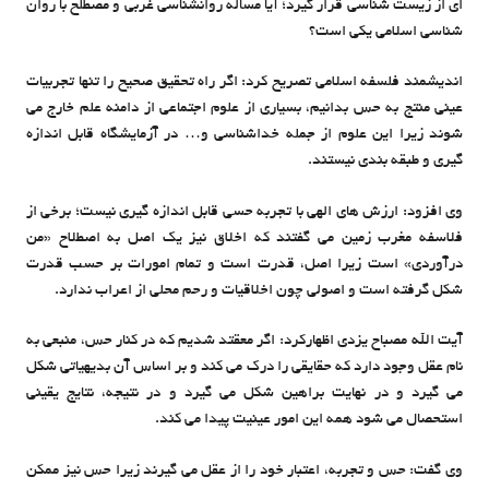
ای از زیست شناسی قرار گیرد؛ آیا مساله روانشناسی غربی و مصطلح با روان
شناسی اسلامی یکی است؟
اندیشمند فلسفه اسلامی تصریح کرد: اگر راه تحقیق صحیح را تنها تجربیات
عینی منتج به حس بدانیم، بسیاری از علوم اجتماعی از دامنه علم خارج می
شوند زیرا این علوم از جمله خداشناسی و… در آزمایشگاه قابل اندازه
گیری و طبقه بندی نیستند.
وی افزود: ارزش های الهی با تجربه حسی قابل اندازه گیری نیست؛ برخی از
فلاسفه مغرب زمین می گفتند که اخلاق نیز یک اصل به اصطلاح «من
درآوردی» است زیرا اصل، قدرت است و تمام امورات بر حسب قدرت
شکل گرفته است و اصولی چون اخلاقیات و رحم محلی از اعراب ندارد.
آیت الله مصباح یزدی اظهارکرد: اگر معقتد شدیم که در کنار حس، منبعی به
نام عقل وجود دارد که حقایقی را درک می کند و بر اساس آن بدیهیاتی شکل
می گیرد و در نهایت براهین شکل می گیرد و در نتیجه، نتایج یقینی
استحصال می شود همه این امور عینیت پیدا می کند.
وی گفت: حس و تجربه، اعتبار خود را از عقل می گیرند زیرا حس نیز ممکن