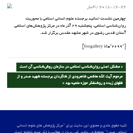
2018-12-22
اخبار
admin
چهارمین نشست اساتید برجسته علوم انسانی اسلامی با محوریت
روان‌شناسی اسلامی، پنجشنبه ۲۹ آذر ماه در مرکز پژوهش‌های اسلامی
آستان قدس رضوی در شهر مشهد مقدس برگزار شد.
[foogallery id=”2699″]
راهبری
PREVIOUS
مشکل اصلی روان‌شناسی اسلامی در سازمان روش‌شناسی آن است
POST:
NEXT
مرحوم آیت الله هاشمی شاهرودی از شاگردان برجسته شهید صدر و از
نوشته
POST:
فقهای زبده و روشنفکر حوزه علمیه بود
کلیه حقوق مادی و معنوی این سایت برای "مرکز پژوهش های علوم انسانی
اسلامی صدرا" محفوظ می باشد. کپی برداری مطالب با ذکر منبع بلامانع است.