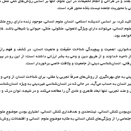
هند و در طراحی و انجام تحقیقات در این علوم، تنها بر اساس روش‌های کمی عمل کننن
نی با محوریت جامعه نیست بلکه محور فرد است.
ید کرد: بر اساس اندیشه اسلامی، انسانِ علوم انسانی، موجودِ زنده دارای روح مل
وم انسانی، می‌تواند دارای ویژگی لاهوتی، ملکوتی، مُلکی، حیوانی یا شیطانی باشد. غ
خواهد بود.
به دشوارى، اهمیت و پیچیدگی شناخت حقیقت و ماهیت انسان، در کشف و فهم رازها
از ناحیه خداوند و از طریق دین و وحی به بشر ارزانی داشته است؛ از این رو در بین
فانی، انسان‌شناسی دینی،از جامعیت و وثاقت خاصی برخوردار است.
نی به جای بهره‌گیری از روش‌های صرفاً تجربی یا عقلی، برای شناخت انسان از وحی 
ر انسان به حساب می‌آید. در حالی که در انسان‌شناسی غیردینی به ویژه انسان‌شناسی
و متد تجربی، تنها ابعاد ظاهری و مادی آن را مطالعه می‌کند و در نتیجه، توان درک و
ی‌بودن کنش انسانی، نیت‌مندی و هدفداری کنش‌ انسانی، اعتباری بودن موضوع علوم ان
اجتماعی را از ویژگی‌های کنش انسانی به مثابه موضوع علوم انسانی و اقتضائات روش‌