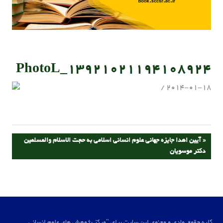
13921021194108924_PhotoL
admin
2014-01-18
راهبری
PREVIOUS
آیین اهدا جایزه جهانی علوم انسانی اسلامی به حجت الاسلام والمسلمین
POST:
دکتر موسویان
نوشته