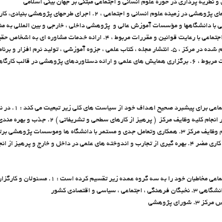
نظريه پردازي در حوزه علوم انساني و اجتماعي مبتني بر جهان بيني اسلامي
1. بررسي و شناسايي نيازهاي پژوهشي در زمينه علوم انساني و اجتماعي ، 2
مكاري پژوهشي با دانشگاهها و مؤسسات آموزش عالي و پژوهشي داخلي ، خارجي و بين المللي به
پژوهشي در زمينه علوم انساني واجتماعي با رعايت قوانين و مقررات مربوط ، 4. ارائه
فعاليت هاي علمي و پژوهشي انجام شده در مركز ، 5. انتشار مجله ، كتاب علمي ، جزوه آموزشي ، توليد نرم 
اهداف مركز طبق ضوابط و مقررات مربوط ، 6. برگزاري همايش هاي علمي و ارائه دستاوردهاي پژوهشي در 
مركز پژوهش هاي فرهنگي
استانداردهاي علمي و پژوهشي در انجام كليه وظايف مرك
حوزوي و دانشگاهي در جهت انجام وظايف مركز 3. همکاري وتعامل جدي و مستمر با دانشگاه ها وموسسا
و پرهيز از انجام كارهاي تكراري
اسي و اقتصادي كشور