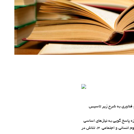
 رسمی وزارت علوم ، تحقیقات و فناوری به شرح زیر تاسیس
زه پاسخ گويي به نيازهاي اساسي
وحائز اولويت کشور در چارچوب مباني ارزشي انقلاب اسلامي 2. تلاش در جهت پرورش استعدادهاي انساني در حوزه علوم انساني و اجتماعي 3. تلاش در