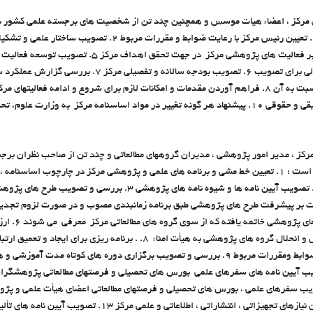
س مركز ، اعضاء هيات موسس و همچنين چند تن از شخصيت هاي برجسته علمي كشور 
خط مشي هاي كلي مركز 4. نظارت بر فعاليت هاي پژوهشي مركز در
آن به شوراي گسترش آموزش عالي براي تصويب 6. تصويب بودجه سال
ارت علوم، تحقيقات و فناوري براي تصويب
ز ، مدير امور پژوهشي ، مديران گروههاي مطالعاتي و چند تن از صاحب نظران برجس
مي باشد و وظايف آن به شرح زير است :‌ 1. تعيين خط مشي و برنامه هاي علمي و پژوهشي مركز در چارچو
و ساير ضوابط و مقررات مربوط 2. تصويب آيين نامه ها و شيوه نامه هاي پژوه
تعيين داور يا هي
پژوهشي مركز 7. پيشنهاد تأسيس و انحلال گروه هاي پژوهشي به هيأت امناء 8. . بر
آموزشي و پژوهشي کشور برابر ضوابط ومقررات مربوط 9. بررسي و تصويب برگزاري دوره هاي کوتاه
 مقررات مربوط 10. تصويب آيين نامه هاي سفرهاي علمي بورس هاي تحصيلي و فرصتهاي مطالعاتي پژو
. بررسي و تصويب سفرهاي علمي ، بورس هاي تحصيلي و فرصتهاي مطالعاتي اعضاي هيأت علمي و
ضوابط و مقررات مربوط 12. تعيين نيازهاي تجهيزاتي ، انتشاراتي ، اطل