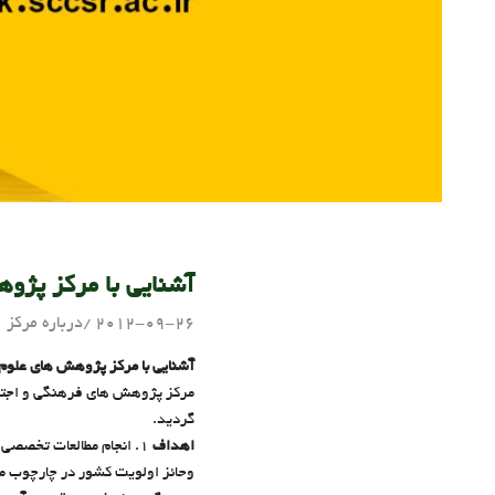
آشنايي با مركز پژو
2012-09-26
admin
درباره مرکز
آشنايي با مركز پژوهش هاي علوم 
گردید.
اهداف
1. انجام مطالعات تخصصي 