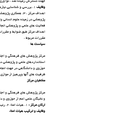
جهت گسترش زمينه نقد ، نوآوري و 
وظايف
اهداف مركز ، 3. ه
مقررات مربوط ،
سیاست ها
ظرفيت هاي آنها وپرهيز از موازي کاري مضر 4. بهره گيري از تجارب و اندوخته هاي علمي در داخل و خارج 
مخاطبان مركز
و نخبگان علمي اعم از حوزوي و دانشگاهي 3. نخبگان فرهنگي ، اجتماعي ، سي
اركان مركز :
1. هيات امناء 2. رئيس مركز 3. شوراي پژوهشي
وظايف و تركيب هيات امناء‌