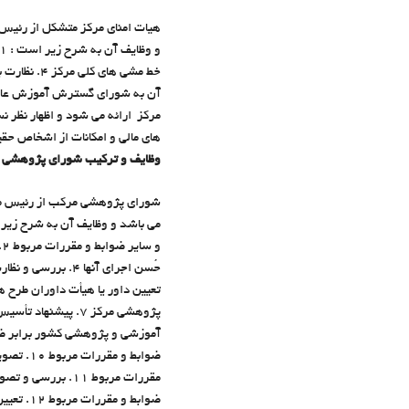
هيات امناي مركز متشكل از رئي
هاي مالي و امکانات از اشخاص حقيقي و حقوقي 10. پيشنهاد هر گونه تغيير در مواد اساسنامه مركز به وز
وظايف و تركيب شوراي پژوهشي
شوراي پژوهشي مركب از رئيس مرك
ضوابط و
مقررات مربوط 11