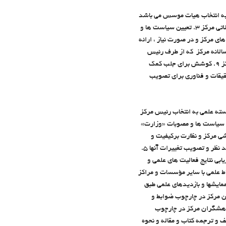
به انتخاب هيات موسس مي باشد
و وظايف آن به شرح زير است :‌ 1. تعيين رئيس مركز با رعايت ضوابط و مقررات مربوط 2. تصويب ساختار علمي و تشكيلاتي مركز 3. تعيين سياست ها و
 جهت تحقق اهداف مركز 5. تصويب توسعه فعاليت هاي مركز و در صورت نياز ، ارائه
انه و تفصيلي مركز 7. بررسي گزارش عملكرد سالانه مركز كه از طرف رئيس
مركز ارائه مي شود و اظهار نظر نسبت به آن 8. فراهم آوردن مقدمات و امكانات لازم براي شروع و ادامه فعاليتهاي مركز 9. كوشش براي جلب كمك
ته علمي به انتخاب رئيس مركز
ب اساسنامه ، سياست ها و مصوبات «وزارت»
شي 3. بررسي و تصويب طرح هاي پژوهشي مركز و نظارت برکيفيت و
حُسن اجراي آنها 4. بررسي و نظارت بر پيشرفت طرح هاي پژوهشي طبق برنامه زمانبندي مصوب و در صورت لزوم تجديد نظر و تصويب تغييرات آنها 5.
أت داوران طرح هاي پژوهشي خاتمه يافته که از سوي گروه هاي مطالعاتي مركز معرفي مي شوند 6. ارزيابي نتايج فعاليت هاي علمي و
نامه ريزي براي ايجاد و تعميق ارتباط علمي با ساير مؤسسات و مراکز
 مدت آموزشي و همايشها و بازديدهاي علمي طبق
هشگران مركز در چارچوب ضوابط و
 پژوهشگران مركز در چارچوب
اعاتي و علمي مركز 13. تصويب آيين نامه هاي تأليف و ترجمه کتاب و مقاله و نحوه