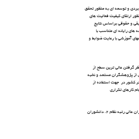
. اجراي طرحهاي پژوهشي بنيادي، كاربردي و توسعه اي به منظور تحقق
 منظور ارتقاي كيفيت فعاليت هاي
 خدمات مشاوره اي به اشخاص حقيقي و حقوقي براساس نتايج
افزار و برنامه هاي رايانه اي متناسب با
قالب كارگاههاي آموزشي با رعايت ضوابط و
 و اجتماعي براي پيشبرد صحيح اهداف خود از سياست هاي كلي زير تبعيت مي كند : 1. در نظر گرفتن عالي ترين سطح از
ز ( پرهيز از كارهاي سطحي و تشريفاتي ) 2. جذب و بهره مندي از پژوهشگران مستعد و نخبه
ت پژوهشي برتر کشور در جهت استفاده از
مركز پژوهش هاي فرهنگي و اجتماعي مخاطبان خود را به سه گروه عمده زير تقسيم كرده است :‌ 1. مسئولان و كارگزاران عالي رتبه نظام 2. دانشوران