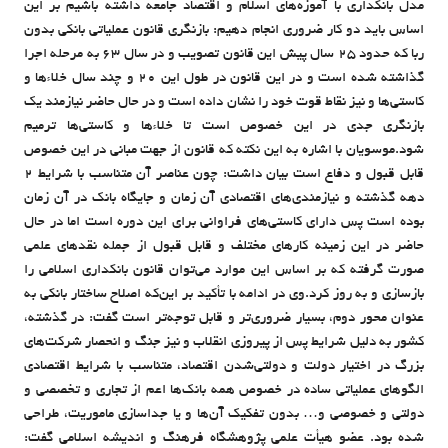
مدل بانکداری با آموزه‌های اسلام و اقتصاد جامعه داشته باشیم بر این
اساس باید دو کار ضروری انجام دهیم: بازنگری قانون عملیاتی بانکی بدون
ربا که حدود 25 سال پیش این قانون تصویب و در سال 63 به مرحله اجرا
گذاشته شده است و در این قانون در طول این 20 و چند سال خلاءها و
کاستی‌ها و نیز نقاط قوت خود را نشان داده است و در حال حاضر نیازمند یک
بازنگری جدی در این خصوص است تا خلاءها و کاستی‌ها ترمیم
شود.موسویان با اشاره به این نکته که قانون از جهت مبانی در این خصوص
قابل قبول و دفاع است بیان داشت: چون عناصر آن متناسب با شرایط 2
دهه گذشته و نیازمندی‌های اقتصادی آن زمان و جایگاه بانک در آن زمان
بوده است پس دارای کاستی‌های فراوانی برای این دوره است اما در حال
حاضر در این زمینه کارهای مختلف و قابل قبول از جمله نقدهای علمی
صورت گرفته که بر اساس این موارد می‌توان قانون بانکداری اسلامی را
بازسازی و به روز کرد.وي در ادامه با تأكيد بر اين‌كه اصلاح ساختار بانكي به
عنوان محور دوم، بسيار ضروري‌تر و قابل توجه‌تر است گفت: در گذشته،
کشور به دلیل شرایط پس از پیروزی انقلاب و نیز جنگ و انحصار شرکت‌های
بزرگ در اختیار دولت و دولتی‌شدن اقتصاد، متناسب با شرایط اقتصادی
الگوهای عملیاتی ساده در خصوص همه بانک‌ها اعم از تجاری و تخصصی و
دولتی و خصوصی و… بدون تفکیک آن‌ها و یا جداسازی ماموریت، طراحی
شده بود. عضو هیأت علمی پژوهشگاه فرهنگ و اندیشه اسلامی گفت: