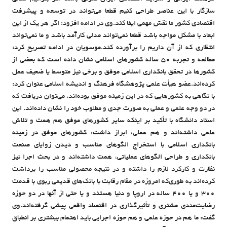
سازگار با این عناصر طراحی کنیم قطعا می‌تواند در توسعه و پیشرفت
اقتصادی کشور ما نقش مهمی ایفا کند.وی در ادامه افزود: اگر هر یک از این
ابعاد با مشکل مواجه باشد قطعا نمی‌تواند مدلی کارآمد باشد و ما نمی‌تواند
انتظاری که از آن داریم را برآورده کند.موسویان در ادامه تصریح کرد:
مطالعه و تجربه 50 ساله کشورهای اسلامی نشان داده است که بعضی از
کشورها در تحقق بانکداری اسلامی موفق و برخی نیز متوسط یا ضعیف عمل
کرده‌اند.عضو هیأت علمی پژوهشگاه فرهنگ و اندیشه اسلامی عنوان کرد:
با نگاهی به کشورهایی که در این زمینه موفق بوده‌اند، می‌توان دریافت که
در دو وجه علمي و عملي به صورت جدی و مطلوب خود را نشان داده‌اند. این
استاد دانشگاه با تأکید بر اینکه سایر کشورهای موفق هم همت و تلاش
علمی داشته‌اند و هم عملی، ابراز داشت: کشورهای موفق در زمینه
بانکداری اسلامی با استخراج الگوهای مناسب و دیدن زوایای صنعت
بانکداری و طراحی الگوهای عملیاتی، همت داشته‌اند و در بحث اجرا نیز
نظارت و کارکرد لازم را داشته و در نتیجه محصولی مناسب را برداشت
کرده‌اند به طوری‌که امروزه در مقام رقابت با بانک‌های قدیمی ربوي با قدمت
300 و یا 400 ساله در اروپا و دنیا هستند و یا حتی از آنها در دو حوزه
رضایت‌مندی مشتری و تأثیرگذاری در اقتصاد واقعی پیشی گرفته‌اند.وی
گفت: ما هم در حوزه علمی و هم حوزه اجرایی باید اهتمام بیشتری بر انطباق